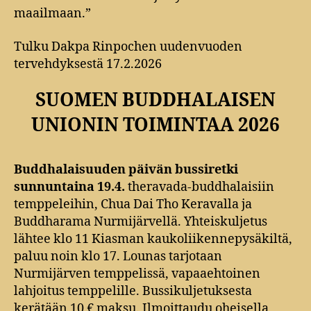
maailmaan.”
Tulku Dakpa Rinpochen uudenvuoden
tervehdyksestä 17.2.2026
SUOMEN BUDDHALAISEN
UNIONIN TOIMINTAA 2026
Buddhalaisuuden päivän bussiretki
sunnuntaina 19.4.
theravada-buddhalaisiin
temppeleihin, Chua Dai Tho Keravalla ja
Buddharama Nurmijärvellä. Yhteiskuljetus
lähtee klo 11 Kiasman kaukoliikennepysäkiltä,
paluu noin klo 17. Lounas tarjotaan
Nurmijärven temppelissä, vapaaehtoinen
lahjoitus temppelille. Bussikuljetuksesta
kerätään 10 € maksu. Ilmoittaudu oheisella