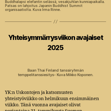
Buddhalapsi elefantin selässä, vesakjuhlan kunniapaikalla.
Patsas on lahjoitus Japanin Buddhist Summit
organisaatiolta. Kuva Irma Rinne.
Kategoriat
Yhteisymmärrysviikon avajaiset
2025
Baan Thai Finland tanssiryhmän
temppelitanssiesitys- Kuva Mikko Koponen.
YK:n Uskontojen ja katsomusten
yhteistyöviikko on helmikuun ensimmäinen
viikko. Tänä vuonna avajaiset olivat