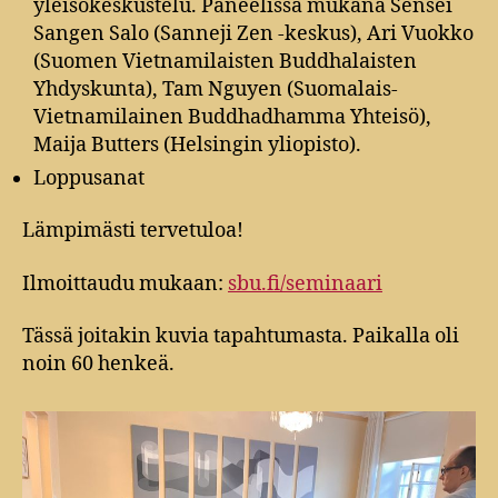
yleisökeskustelu. Paneelissa mukana Sensei
Sangen Salo (Sanneji Zen -keskus), Ari Vuokko
(Suomen Vietnamilaisten Buddhalaisten
Yhdyskunta), Tam Nguyen (Suomalais-
Vietnamilainen Buddhadhamma Yhteisö),
Maija Butters (Helsingin yliopisto).
Loppusanat
Lämpimästi tervetuloa!
Ilmoittaudu mukaan:
sbu.fi/seminaari
Tässä joitakin kuvia tapahtumasta. Paikalla oli
noin 60 henkeä.