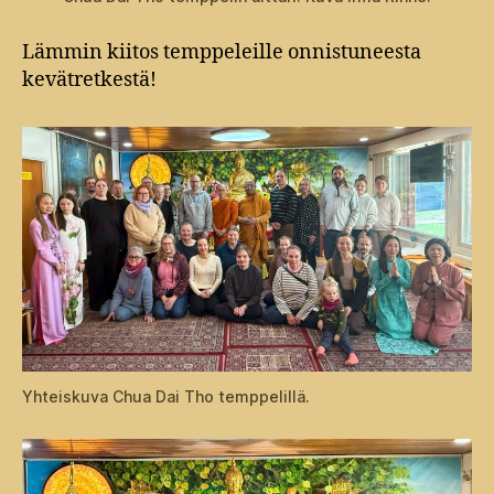
Lämmin kiitos temppeleille onnistuneesta
kevätretkestä!
Yhteiskuva Chua Dai Tho temppelillä.