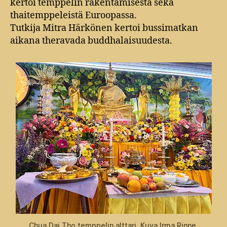
kertoi temppelin rakentamisesta sekä
thaitemppeleistä Euroopassa.
Tutkija Mitra Härkönen kertoi bussimatkan
aikana theravada buddhalaisuudesta.
Chua Dai Tho temppelin alttari. Kuva Irma Rinne.