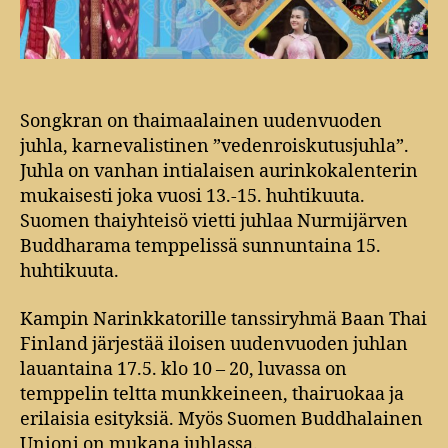
Songkran on thaimaalainen uudenvuoden
juhla, karnevalistinen ”vedenroiskutusjuhla”.
Juhla on vanhan intialaisen aurinkokalenterin
mukaisesti joka vuosi 13.-15. huhtikuuta.
Suomen thaiyhteisö vietti juhlaa Nurmijärven
Buddharama temppelissä sunnuntaina 15.
huhtikuuta.
Kampin Narinkkatorille tanssiryhmä Baan Thai
Finland järjestää iloisen uudenvuoden juhlan
lauantaina 17.5. klo 10 – 20, luvassa on
temppelin teltta munkkeineen, thairuokaa ja
erilaisia esityksiä. Myös Suomen Buddhalainen
Unioni on mukana juhlassa.