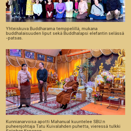
Yhteiskuva Buddharama temppelillä, mukana
buddhalaisuuden liput sekä Buddhalapsi elefantin selässä
-patsas.
Kunnianarvoisa apotti Mahanual kuuntelee SBU:n
puheenjohtaja Tatu Kuivalahden puhetta, vieressä tulkki
Sajiphan Koponen.