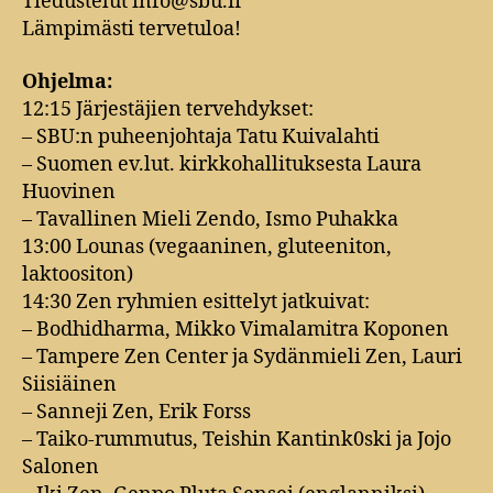
Tiedustelut info@sbu.fi
Lämpimästi tervetuloa!
Ohjelma:
12:15 Järjestäjien tervehdykset:
– SBU:n puheenjohtaja Tatu Kuivalahti
– Suomen ev.lut. kirkkohallituksesta Laura
Huovinen
– Tavallinen Mieli Zendo, Ismo Puhakka
13:00 Lounas (vegaaninen, gluteeniton,
laktoositon)
14:30 Zen ryhmien esittelyt jatkuivat:
– Bodhidharma, Mikko Vimalamitra Koponen
– Tampere Zen Center ja Sydänmieli Zen, Lauri
Siisiäinen
– Sanneji Zen, Erik Forss
– Taiko-rummutus, Teishin Kantink0ski ja Jojo
Salonen