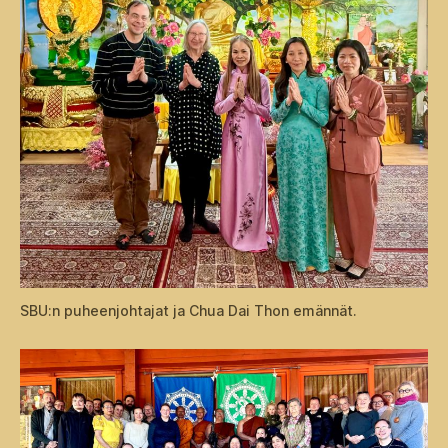
SBU:n puheenjohtajat ja Chua Dai Thon emännät.