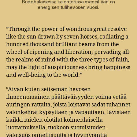
Buddhalaisessa kalenterissa meneillään on
energisen tulihevosen vuosi.
”Through the power of wondrous great resolve
like the sun drawn by seven horses, radiating a
hundred thousand brilliant beams from the
wheel of ripening and liberation, pervading all
the realms of mind with the three types of faith,
may the light of auspiciousness bring happiness
and well-being to the world.”
”Aivan kuten seitsemän hevosen
ihmeenomainen päättäväisyyden voima vetää
auringon rattaita, joista loistavat sadat tuhannet
valonkehrät kypsyttäen ja vapauttaen, lävistäen
kaikki mielen olotilat kolmenlaisella
luottamuksella, tuokoon suotuisuuden
valoisuus onnellisuutta ja hyvinvointia