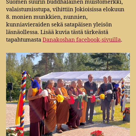
Suomen suurin buddhalainen muistomerkki,
valaistumisstupa, vihittiin Jokioisissa elokuun
8. monien munkkien, nunnien,
kunniavieraiden sekä satapäisen yleisön
läsnäollessa. Lisää kuvia tästä tärkeästä
tapahtumasta
Danakoshan facebook-sivuilla
.