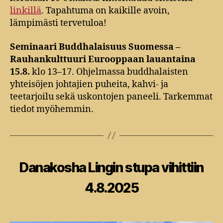
linkillä
. Tapahtuma on kaikille avoin,
lämpimästi tervetuloa!
Seminaari Buddhalaisuus Suomessa –
Rauhankulttuuri Eurooppaan lauantaina
15.8.
klo 13–17. Ohjelmassa buddhalaisten
yhteisöjen johtajien puheita, kahvi- ja
teetarjoilu sekä uskontojen paneeli. Tarkemmat
tiedot myöhemmin.
Kategoriat
Danakosha Lingin stupa vihittiin
4.8.2025