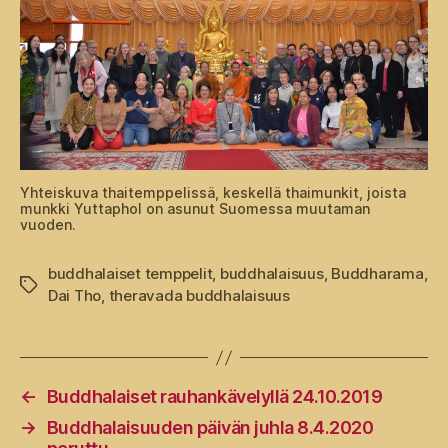
Yhteiskuva thaitemppelissä, keskellä thaimunkit, joista
munkki Yuttaphol on asunut Suomessa muutaman
vuoden.
buddhalaiset temppelit
,
buddhalaisuus
,
Buddharama
,
Avainsanat
Dai Tho
,
theravada buddhalaisuus
←
Buddhalaiset rauhankävelyllä 24.10.2019
→
Buddhalaisuuden päivän juhla 8.4.2020