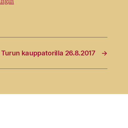
ingin
 Turun kauppatorilla 26.8.2017
→