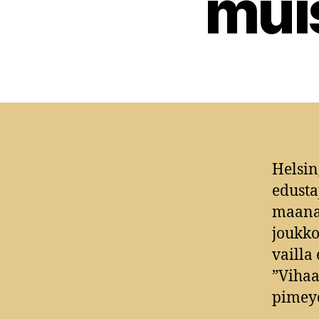
mui
Helsin
edusta
maanan
joukko
vailla
”Vihaa
pimeyd