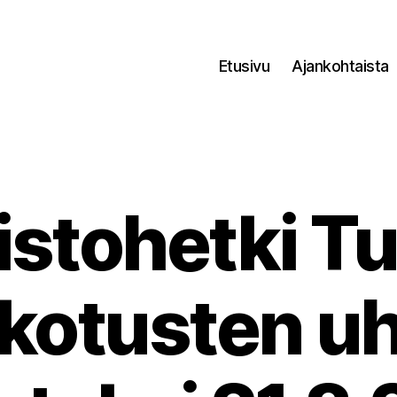
Etusivu
Ajankohtaista
stohetki T
Kategoriat
kotusten uh