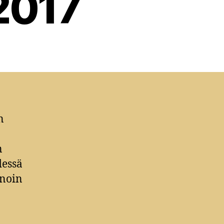
2017
n
n
dessä
anoin