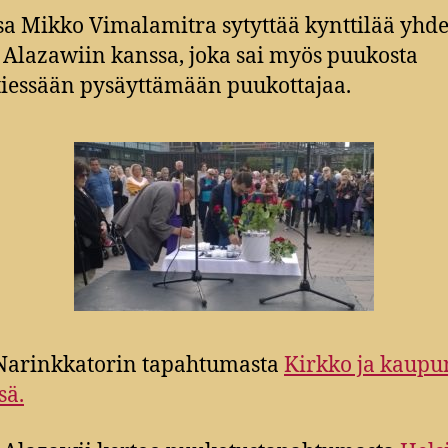
a Mikko Vimalamitra sytyttää kynttilää yhde
Alazawiin kanssa, joka sai myös puukosta
tiessään pysäyttämään puukottajaa.
Narinkkatorin tapahtumasta
Kirkko ja kaupu
sä.