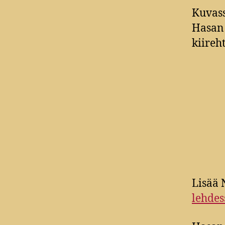
Kuvass
Hasan 
kiireh
Lisää 
lehdes