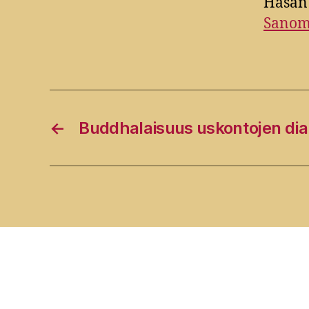
Hasan
Sanom
←
Buddhalaisuus uskontojen dia