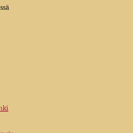
ssä
nki