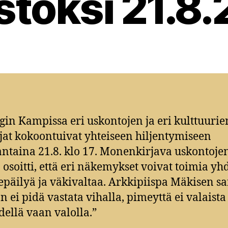
stoksi 21.8.
gin Kampissa eri uskontojen ja eri kulttuurie
jat kokoontuivat yhteiseen hiljentymiseen
taina 21.8. klo 17. Monenkirjava uskontoje
 osoitti, että eri näkemykset voivat toimia yh
 epäilyä ja väkivaltaa. Arkkipiispa Mäkisen s
n ei pidä vastata vihalla, pimeyttä ei valaista
ellä vaan valolla.”