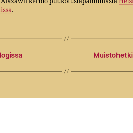
 Alazawii kertoo puukotustapahtumasta
Hels
issa
.
logissa
Muistohetki