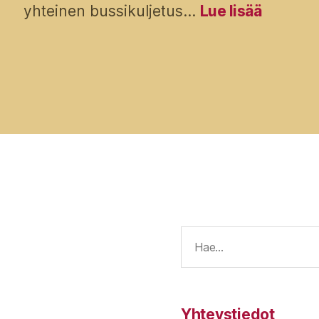
:
yhteinen bussikuljetus…
Lue lisää
Buddhal
päivän
juhla
19.4.20
E
Yhteystiedot