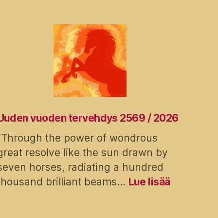
Uuden vuoden tervehdys 2569 / 2026
”Through the power of wondrous
great resolve like the sun drawn by
seven horses, radiating a hundred
:
thousand brilliant beams…
Lue lisää
Uuden
vuoden