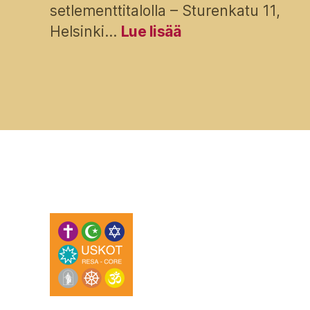
setlementtitalolla – Sturenkatu 11,
:
Helsinki…
Lue lisää
Rauhan
kulttuuri
Eurooppaan
–
seminaari