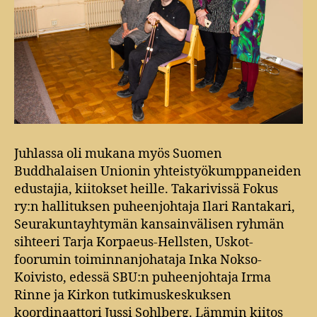
Juhlassa oli mukana myös Suomen
Buddhalaisen Unionin yhteistyökumppaneiden
edustajia, kiitokset heille. Takarivissä Fokus
ry:n hallituksen puheenjohtaja Ilari Rantakari,
Seurakuntayhtymän kansainvälisen ryhmän
sihteeri Tarja Korpaeus-Hellsten, Uskot-
foorumin toiminnanjohataja Inka Nokso-
Koivisto, edessä SBU:n puheenjohtaja Irma
Rinne ja Kirkon tutkimuskeskuksen
koordinaattori Jussi Sohlberg. Lämmin kiitos