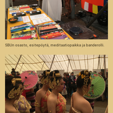
SBUn osasto, esitepöytä, meditaatiopaikka ja banderolli.