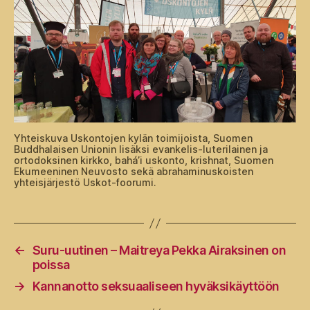
Yhteiskuva Uskontojen kylän toimijoista, Suomen
Buddhalaisen Unionin lisäksi evankelis-luterilainen ja
ortodoksinen kirkko, bahá’i uskonto, krishnat, Suomen
Ekumeeninen Neuvosto sekä abrahaminuskoisten
yhteisjärjestö Uskot-foorumi.
←
Suru-uutinen – Maitreya Pekka Airaksinen on
poissa
→
Kannanotto seksuaaliseen hyväksikäyttöön