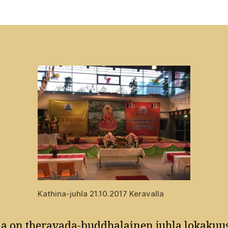
Kathina-juhla 21.10.2017 Keravalla
a on theravada-buddhalainen juhla lokakuus