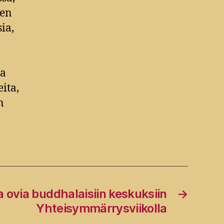
den
ia,
ja
ita,
n
 ovia buddhalaisiin keskuksiin
→
Yhteisymmärrysviikolla