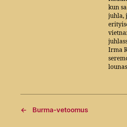
kun sa
juhla, 
erityi
vietn
juhlas
Irma R
seremo
lounas
←
Burma-vetoomus