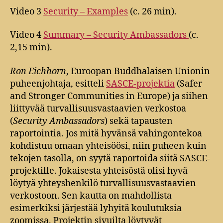
Video 3
Security – Examples
(c. 26 min).
Video 4
Summary – Security Ambassadors
(c.
2,15 min).
Ron Eichhorn
, Euroopan Buddhalaisen Unionin
puheenjohtaja, esitteli
SASCE-projektia
(Safer
and Stronger Communities in Europe) ja siihen
liittyvää turvallisuusvastaavien verkostoa
(
Security Ambassadors
) sekä tapausten
raportointia. Jos mitä hyvänsä vahingontekoa
kohdistuu omaan yhteisöösi, niin puheen kuin
tekojen tasolla, on syytä raportoida siitä SASCE-
projektille. Jokaisesta yhteisöstä olisi hyvä
löytyä yhteyshenkilö turvallisuusvastaavien
verkostoon. Sen kautta on mahdollista
esimerkiksi järjestää lyhyitä koulutuksia
zoomissa. Projektin sivuilta löytyvät