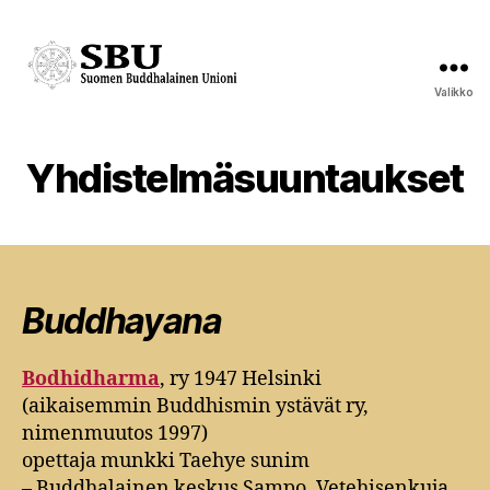
Valikko
Suomen
Buddhalainen
Unioni
Yhdistelmäsuuntaukset
Buddhayana
Bodhidharma
, ry 1947 Helsinki
(aikaisemmin Buddhismin ystävät ry,
nimenmuutos 1997)
opettaja munkki Taehye sunim
– Buddhalainen keskus Sampo, Vetehisenkuja