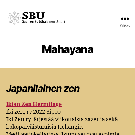
Valikko
Suomen
Buddhalainen
Unioni
Mahayana
Japanilainen zen
Ikian Zen Hermita
ge
Iki zen, ry 2022 Sipoo
Iki Zen ry järjestää viikottaista zazenia sekä
kokopäiväistumisia Helsingin
Meditaatiokellarissa. Istumiset ovat avoimia