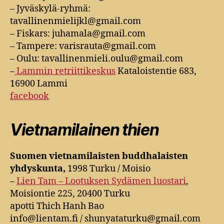
– Jyväskylä-ryhmä:
tavallinenmielijkl@gmail.com
– Fiskars: juhamala@gmail.com
– Tampere: varisrauta@gmail.com
– Oulu: tavallinenmieli.oulu@gmail.com
–
Lammin retriittikeskus
Kataloistentie 683,
16900 Lammi
facebook
Vietnamilainen thien
Suomen vietnamilaisten buddhalaisten
yhdyskunta,
1998 Turku / Moisio
–
Lien Tam – Lootuksen Sydämen luostari
,
Moisiontie 225, 20400 Turku
apotti Thich Hanh Bao
info@lientam.fi / shunyataturku@gmail.com