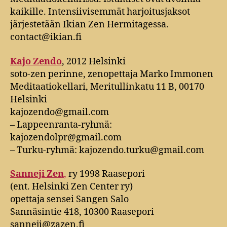
kaikille. Intensiivisemmät harjoitusjaksot
järjestetään Ikian Zen Hermitagessa.
contact@ikian.fi
Kajo Zendo
, 2012 Helsinki
soto-zen perinne, zenopettaja Marko Immonen
Meditaatiokellari, Meritullinkatu 11 B, 00170
Helsinki
kajozendo@gmail.com
– Lappeenranta-ryhmä:
kajozendolpr@gmail.com
– Turku-ryhmä: kajozendo.turku@gmail.com
Sanneji Zen
,
ry 1998 Raasepori
(ent. Helsinki Zen Center ry)
opettaja sensei Sangen Salo
Sannäsintie 418, 10300 Raasepori
sanneji@zazen.fi