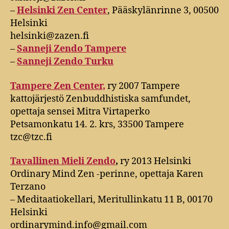
–
Helsinki Zen Center
, Pääskylänrinne 3, 00500
Helsinki
helsinki@zazen.fi
–
Sanneji Zendo Tampere
–
Sanneji Zendo Turku
Tampere Zen Center,
ry 2007 Tampere
kattojärjestö Zenbuddhistiska samfundet,
opettaja sensei Mitra Virtaperko
Petsamonkatu 14. 2. krs, 33500 Tampere
tzc@tzc.fi
Tavallinen Mieli Zendo
,
ry 2013 Helsinki
Ordinary Mind Zen -perinne, opettaja Karen
Terzano
– Meditaatiokellari, Meritullinkatu 11 B, 00170
Helsinki
ordinarymind.info@gmail.com