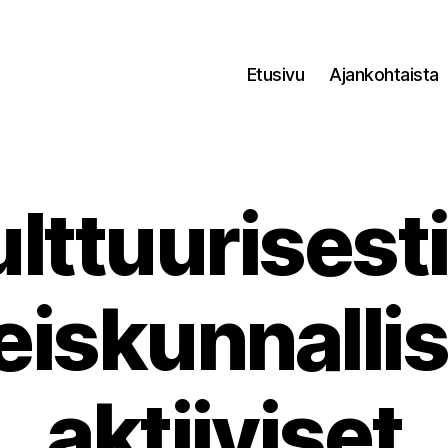
Etusivu
Ajankohtaista
lttuurisesti
eiskunnallis
aktiiviset