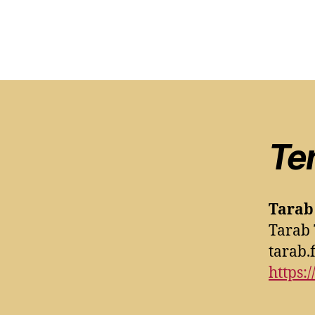
Ter
Tarab 
Tarab 
tarab
https: