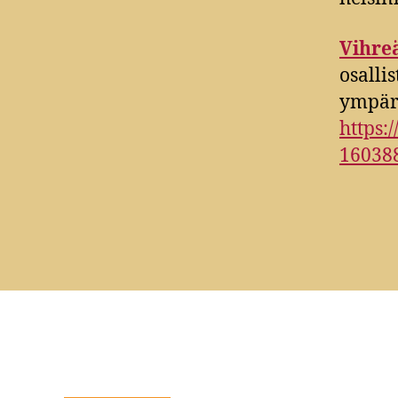
Vihre
osalli
ympäri
https
16038