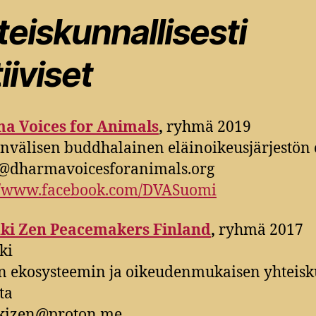
eiskunnallisesti
iiviset
a Voices for Animals
,
ryhmä 2019
nvälisen buddhalainen eläinoikeusjärjestön 
@dharmavoicesforanimals.org
://www.facebook.com/DVASuomi
ki
Zen Peacemakers Finland
,
ryhmä 2017
ki
n ekosysteemin ja oikeudenmukaisen yhteis
ta
nkizen@proton.me