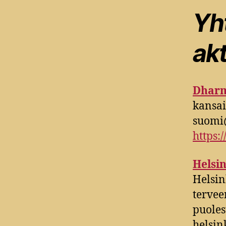
Yht
akt
Dharm
kansai
suomi
https
Helsin
Helsin
tervee
puoles
helsi