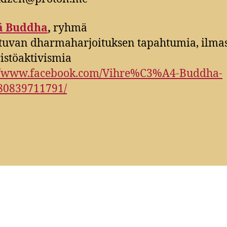
ä Buddha
,
ryhmä
stuvan dharmaharjoituksen tapahtumia, ilmas
stöaktivismia
://www.facebook.com/Vihre%C3%A4-Buddha-
80839711791/